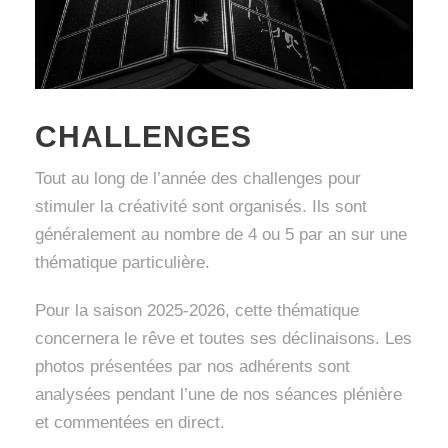
CHALLENGES
Tout au long de l’année des challenges pour
stimuler la créativité sont organisés. Ils sont
généralement au nombre de 4 ou 5 par an sur une
thématique particulière.
Pour la saison 2025-2026, cette thématique
concernera le rêve et toutes ses déclinaisons. Les
photos présentées par nos adhérents sont
analysées pendant l’une de nos séances plénière
et commentées en direct.