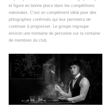
et figure en bonne place dans les compétitions
nationales. C’est un complément idéal pour des
phtographes confirmés qui leur permettra de
continuer à progresser. Le groupe regroupe
environ une trentaine de personne sur la centaine
de membres du club.