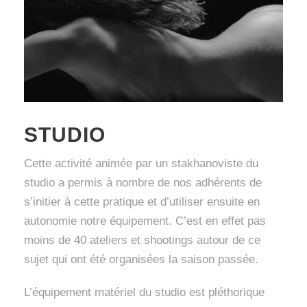
STUDIO
Cette activité animée par un stakhanoviste du
studio a permis à nombre de nos adhérents de
s’initier à cette pratique et d’utiliser ensuite en
autonomie notre équipement. C’est en effet pas
moins de 40 ateliers et shootings autour de ce
sujet qui ont été organisées la saison passée.
L’équipement matériel du studio est pléthorique