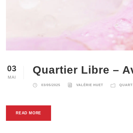
Quartier Libre – A
03
MAI
03/05/2025
VALÉRIE HUET
QUART
READ MORE