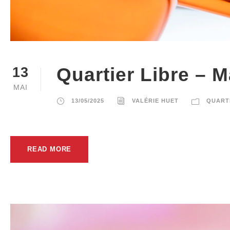
Quartier Libre – M
13
MAI
13/05/2025
VALÉRIE HUET
QUART
READ MORE